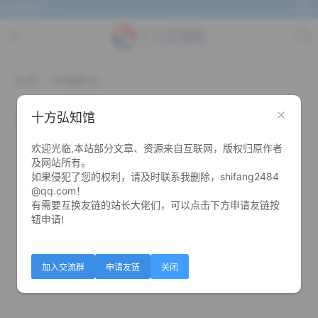
这等你~~~
标签：
中国移动
中国移动领1.5元话费 必中
十方弘知馆
欢迎光临,本站部分文章、资源来自互联网，版权归原作者
0
0
及网站所有。
如果侵犯了您的权利，请及时联系我删除，shifang2484
@qq.com！
有需要互换友链的站长大佬们，可以点击下方申请友链按
钮申请!
加入交流群
申请友链
关闭