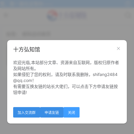
里，我一直在这等你~~~
标签：
密码访问单页
密码访问单页自定义跳转页面源码
十方弘知馆
欢迎光临,本站部分文章、资源来自互联网，版权归原作者
0
0
及网站所有。
如果侵犯了您的权利，请及时联系我删除，shifang2484
@qq.com！
有需要互换友链的站长大佬们，可以点击下方申请友链按
钮申请!
加入交流群
申请友链
关闭