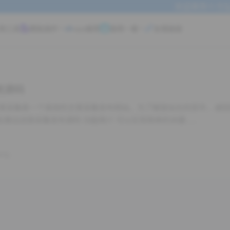
欢迎来到十方弘
用工具
模板插件
vps推荐
值得一看
友情链接
统源码
文章采集是一个高效的文章采集发布网站，为了解放站长的双手，减
此推出这款采集发布源码 功能简介 可以实现简单的关键……
ang