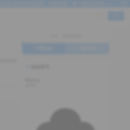
知馆,记得常来看看哦。风里雨里，我一直在这等你~~~
登录
搜站内
搜全网
轻网站更新
实时天气
Beijing
27°C
1
0