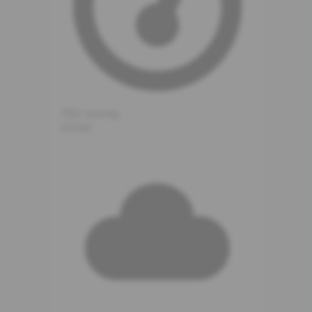
760
mmHg
03:00