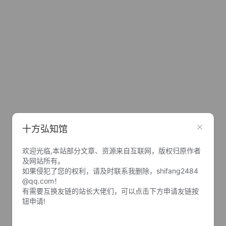
十方弘知馆
欢迎光临,本站部分文章、资源来自互联网，版权归原作者
及网站所有。
如果侵犯了您的权利，请及时联系我删除，shifang2484
@qq.com！
有需要互换友链的站长大佬们，可以点击下方申请友链按
钮申请!