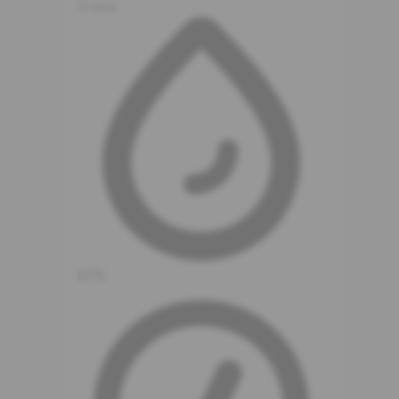
3 m/s
67%