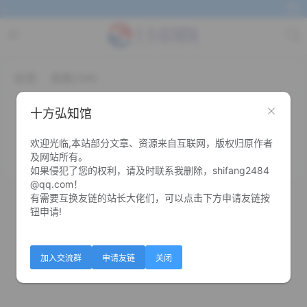
~
标签：
极致CMS
极致CMS仿235资源网PHP源码
十方弘知馆
欢迎光临,本站部分文章、资源来自互联网，版权归原作者
0
0
及网站所有。
如果侵犯了您的权利，请及时联系我删除，shifang2484
@qq.com！
有需要互换友链的站长大佬们，可以点击下方申请友链按
钮申请!
加入交流群
申请友链
关闭