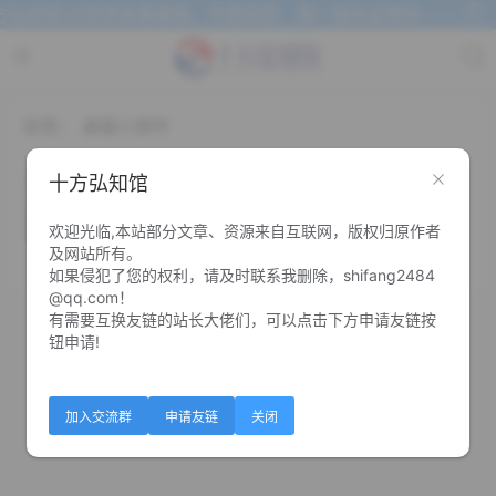
弘知馆,记得常来看看哦。风里雨里，我一直在这等你~~~
标签：
桌面小部件
桌面组件(桌面小部件) v23.10.5.1 绿色
十方弘知馆
版
欢迎光临,本站部分文章、资源来自互联网，版权归原作者
0
0
及网站所有。
如果侵犯了您的权利，请及时联系我删除，shifang2484
@qq.com！
有需要互换友链的站长大佬们，可以点击下方申请友链按
钮申请!
加入交流群
申请友链
关闭