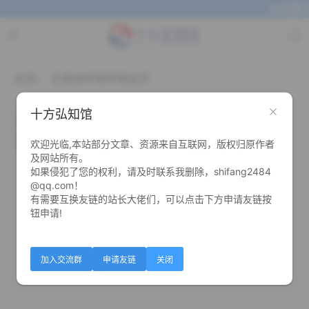
欢迎来到
标签：
百事抽哔哩哔哩会员
百事抽1~7天哔哩哔哩大会员
十方弘知馆
欢迎光临,本站部分文章、资源来自互联网，版权归原作者
0
0
及网站所有。
如果侵犯了您的权利，请及时联系我删除，shifang2484
@qq.com！
有需要互换友链的站长大佬们，可以点击下方申请友链按
钮申请!
加入交流群
申请友链
关闭