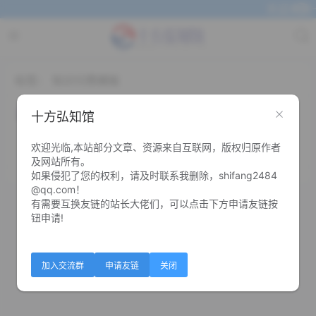
欢迎来到十
标签：
知识付费模板
最新改良版彩虹商城知识付费模板系统
十方弘知馆
欢迎光临,本站部分文章、资源来自互联网，版权归原作者
0
0
及网站所有。
如果侵犯了您的权利，请及时联系我删除，shifang2484
@qq.com！
有需要互换友链的站长大佬们，可以点击下方申请友链按
钮申请!
加入交流群
申请友链
关闭