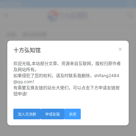
在这等你~~~
标签：
移动领话费
中国移动领1.5元话费 必中
十方弘知馆
欢迎光临,本站部分文章、资源来自互联网，版权归原作者
0
0
及网站所有。
如果侵犯了您的权利，请及时联系我删除，shifang2484
@qq.com！
有需要互换友链的站长大佬们，可以点击下方申请友链按
钮申请!
加入交流群
申请友链
关闭