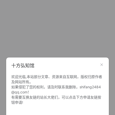
十方弘知馆
欢迎光临,本站部分文章、资源来自互联网，版权归原作者
及网站所有。
如果侵犯了您的权利，请及时联系我删除，shifang2484
@qq.com！
有需要互换友链的站长大佬们，可以点击下方申请友链按
钮申请!