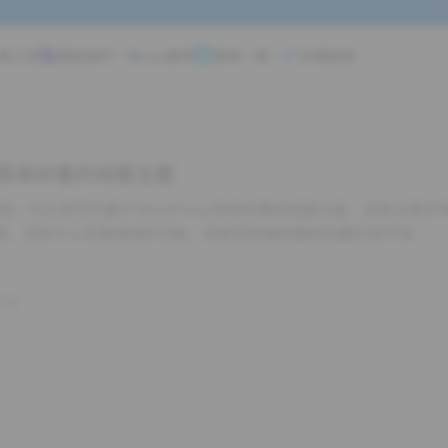
用工具
模板插件
vps推荐
值得一看
友情链接
ss简单好看的线报主题
g主题是一位大佬写的基于WordPress简单好看的线报主题，这款主题非
看，没有什么花里胡哨的功能，但是用来做线报网站确实挺不错……
ang