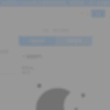
欢迎来到十方弘知馆,记得常来看看哦。风里雨里，我一直在这等
登录
搜站内
搜全网
常的简
实时天气
Beijing
30°C
0
0