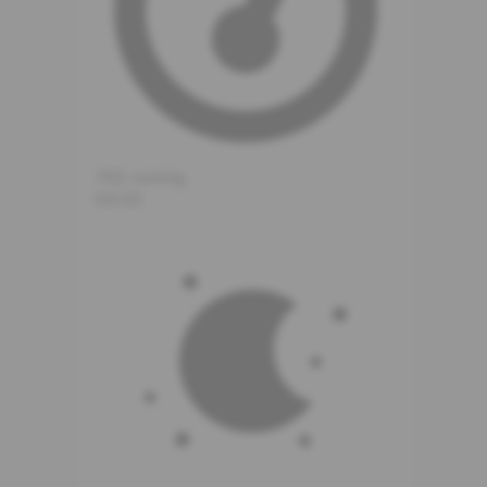
755
mmHg
04:00