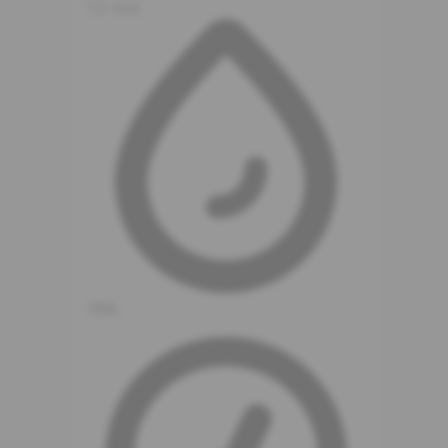
1.2 m/s
79%