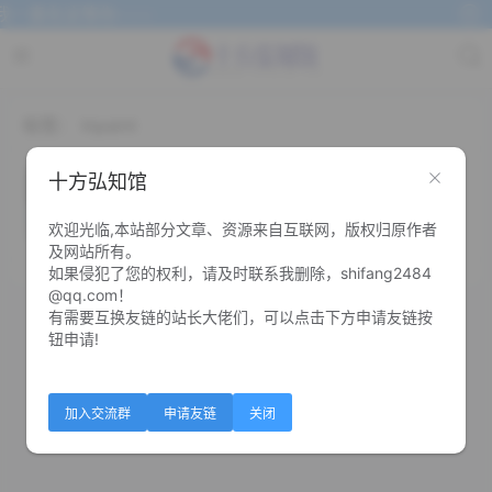
一直在这等你~~~
标签：
Inpaint
图片去水印神器Inpaint单文件版
十方弘知馆
欢迎光临,本站部分文章、资源来自互联网，版权归原作者
0
0
及网站所有。
如果侵犯了您的权利，请及时联系我删除，shifang2484
@qq.com！
有需要互换友链的站长大佬们，可以点击下方申请友链按
钮申请!
加入交流群
申请友链
关闭