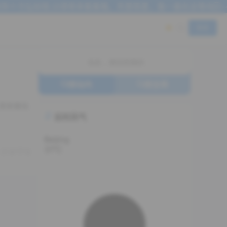
到十方弘知馆,记得常来看看哦。风里雨里，我一直在这等你~~
登录
搜站内
搜全网
实时天气
Beijing
31°C
0
0