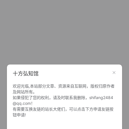
十方弘知馆
欢迎光临,本站部分文章、资源来自互联网，版权归原作者
及网站所有。
如果侵犯了您的权利，请及时联系我删除，shifang2484
@qq.com！
有需要互换友链的站长大佬们，可以点击下方申请友链按
钮申请!