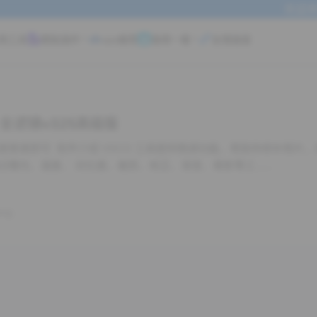
欢迎来
用工具
模板插件
vps推荐
值得一看
友情链接
m 全滤镜v325高级版
通过曝光、温度、 对比度、裁剪、校正、渐变、晕影等工……
ang