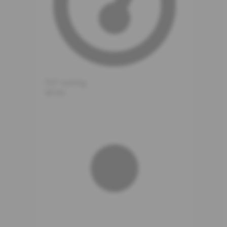
757
mmHg
16:00