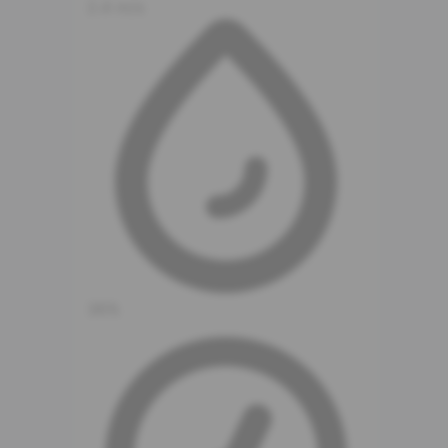
2.4 m/s
36%