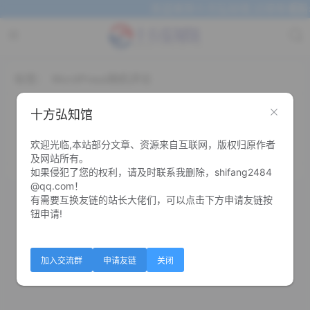
欢迎来到十方弘知馆,记得常来看
标签：
WordPress随机评论
WordPress 评论框添加随机评论功能
十方弘知馆
欢迎光临,本站部分文章、资源来自互联网，版权归原作者
0
0
及网站所有。
如果侵犯了您的权利，请及时联系我删除，shifang2484
@qq.com！
有需要互换友链的站长大佬们，可以点击下方申请友链按
钮申请!
加入交流群
申请友链
关闭