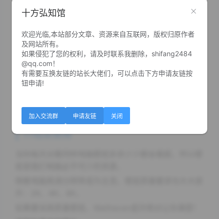
界面预览
十方弘知馆
欢迎光临,本站部分文章、资源来自互联网，版权归原作者
及网站所有。
如果侵犯了您的权利，请及时联系我删除，shifang2484
@qq.com！
有需要互换友链的站长大佬们，可以点击下方申请友链按
钮申请!
加入交流群
申请友链
关闭
介绍及使用
当你每天对着同样电脑壁纸多多少少都会看腻，所以壁
纸是我们电脑必不可少的资源，
随着电脑高清分辨率成为主流，壁纸质量要求也大大提
升：2K、4K、8K，
如果要说高质量壁纸，Wallhaven或许绝对让你满意！