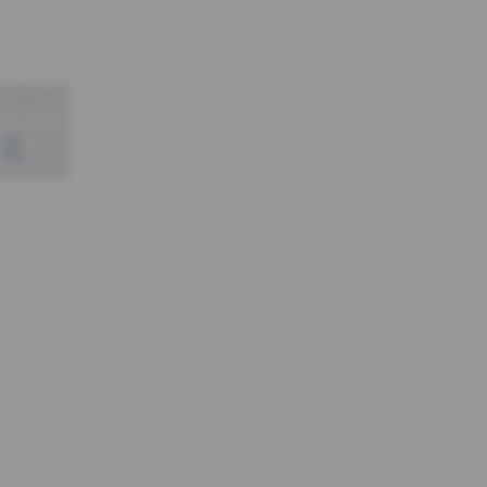
航页源码
一篇>>
30 不要
用户会
站后门问
ll.sh