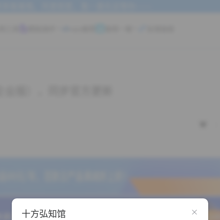
来看看哦。风里雨里，我一直在这等你~~~
用工具
模板插件
vps推荐
值得一看
友情链接
版（含企业版），同步官方更新
十方弘知馆