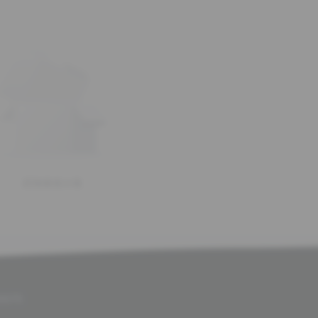
赶快来坐沙发
0075