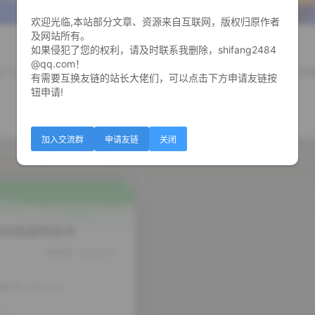
欢迎光临,本站部分文章、资源来自互联网，版权归原作者
及网站所有。
如果侵犯了您的权利，请及时联系我删除，shifang2484
@qq.com！
后门大家自己看就知道了，仅仅将官方的脚本本地化了，未经任
有需要互换友链的站长大佬们，可以点击下方申请友链按
钮申请!
加入交流群
申请友链
关闭