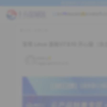
欢迎来到十方弘知馆,记得常
首页
精品源码
技术教程
实
主页
实用工具
宝塔 Linux 面板V7.9.10 开心
shifang
2023-5-31
实用工具