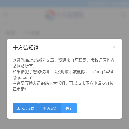
欢迎来到十方弘知馆
标签：
一个木函
一个木函v7.9.94 多功能工具箱
十方弘知馆
欢迎光临,本站部分文章、资源来自互联网，版权归原作者
0
0
及网站所有。
如果侵犯了您的权利，请及时联系我删除，shifang2484
@qq.com！
有需要互换友链的站长大佬们，可以点击下方申请友链按
钮申请!
加入交流群
申请友链
关闭