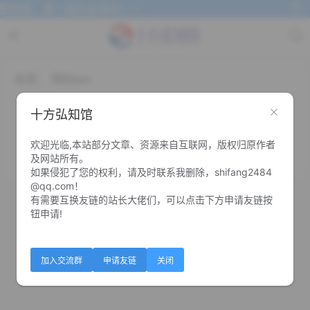
里雨里，我一直在这等你~~~
标签：
网站seo
如果你网站想实现“日收录”，可以试试
十方弘知馆
这个方法
欢迎光临,本站部分文章、资源来自互联网，版权归原作者
0
0
及网站所有。
如果侵犯了您的权利，请及时联系我删除，shifang2484
@qq.com！
有需要互换友链的站长大佬们，可以点击下方申请友链按
钮申请!
加入交流群
申请友链
关闭